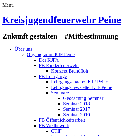
Menu
Kreisjugendfeuerwehr Peine
Zukunft gestalten – #Mitbestimmung
Über uns
Organigramm KJF Peine
Der KJFA
FB Kinderfeuerwehr
Konzept Brandfloh
FB Lehrgänge
Lehrgangsangebot KJF Peine
Lehrgangsnewsletter KJF Peine
Seminare
Geocaching Seminar
Seminar 2018
Seminar 2017
Seminar 2016
FB Öffentlichkeitsarbeit
FB Wettbewerb
CTIF