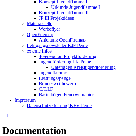
Konzept Jugendflamme I
Urkunde Jugendflamme I
Konzept Jugendflamme II
JF III Projektideen
Materialstelle
Werbeflyer
OpenFiremap
Anleitung OpenFiremap
Lehrgangsnewsletter KJF Peine
externe Infos
4Generation Projektförderung
Jugendförderung LK Peine
Unterlagen Kreisjugendförderung
Jugendflamme
Leistungsspange
Bundeswettbewerb
C.T.I.F.
Bastelbögen Feuerwehrautos
Impressum
Datenschutzerklärung KFV Peine
Documentation