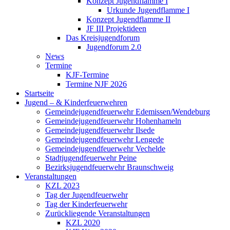
Konzept Jugendflamme I
Urkunde Jugendflamme I
Konzept Jugendflamme II
JF III Projektideen
Das Kreisjugendforum
Jugendforum 2.0
News
Termine
KJF-Termine
Termine NJF 2026
Startseite
Jugend – & Kinderfeuerwehren
Gemeindejugendfeuerwehr Edemissen/Wendeburg
Gemeindejugendfeuerwehr Hohenhameln
Gemeindejugendfeuerwehr Ilsede
Gemeindejugendfeuerwehr Lengede
Gemeindejugendfeuerwehr Vechelde
Stadtjugendfeuerwehr Peine
Bezirksjugendfeuerwehr Braunschweig
Veranstaltungen
KZL 2023
Tag der Jugendfeuerwehr
Tag der Kinderfeuerwehr
Zurückliegende Veranstaltungen
KZL 2020