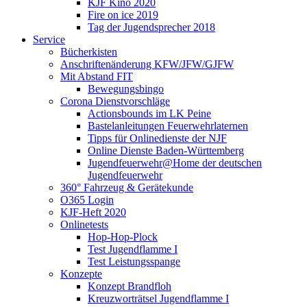
KJF Kino 2020
Fire on ice 2019
Tag der Jugendsprecher 2018
Service
Bücherkisten
Anschriftenänderung KFW/JFW/GJFW
Mit Abstand FIT
Bewegungsbingo
Corona Dienstvorschläge
Actionsbounds im LK Peine
Bastelanleitungen Feuerwehrlaternen
Tipps für Onlinedienste der NJF
Online Dienste Baden-Württemberg
Jugendfeuerwehr@Home der deutschen
Jugendfeuerwehr
360° Fahrzeug & Gerätekunde
O365 Login
KJF-Heft 2020
Onlinetests
Hop-Hop-Plock
Test Jugendflamme I
Test Leistungsspange
Konzepte
Konzept Brandfloh
Kreuzworträtsel Jugendflamme I