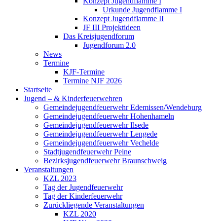
Konzept Jugendflamme I
Urkunde Jugendflamme I
Konzept Jugendflamme II
JF III Projektideen
Das Kreisjugendforum
Jugendforum 2.0
News
Termine
KJF-Termine
Termine NJF 2026
Startseite
Jugend – & Kinderfeuerwehren
Gemeindejugendfeuerwehr Edemissen/Wendeburg
Gemeindejugendfeuerwehr Hohenhameln
Gemeindejugendfeuerwehr Ilsede
Gemeindejugendfeuerwehr Lengede
Gemeindejugendfeuerwehr Vechelde
Stadtjugendfeuerwehr Peine
Bezirksjugendfeuerwehr Braunschweig
Veranstaltungen
KZL 2023
Tag der Jugendfeuerwehr
Tag der Kinderfeuerwehr
Zurückliegende Veranstaltungen
KZL 2020