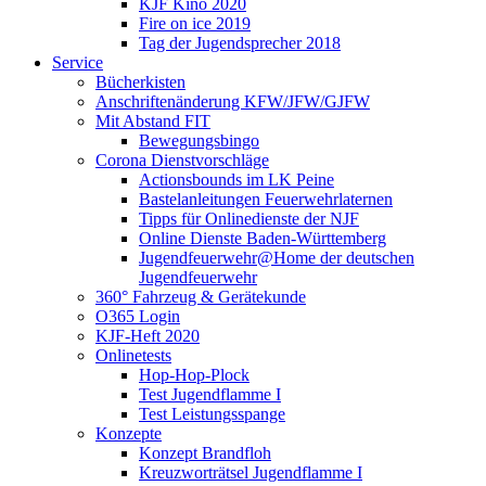
KJF Kino 2020
Fire on ice 2019
Tag der Jugendsprecher 2018
Service
Bücherkisten
Anschriftenänderung KFW/JFW/GJFW
Mit Abstand FIT
Bewegungsbingo
Corona Dienstvorschläge
Actionsbounds im LK Peine
Bastelanleitungen Feuerwehrlaternen
Tipps für Onlinedienste der NJF
Online Dienste Baden-Württemberg
Jugendfeuerwehr@Home der deutschen
Jugendfeuerwehr
360° Fahrzeug & Gerätekunde
O365 Login
KJF-Heft 2020
Onlinetests
Hop-Hop-Plock
Test Jugendflamme I
Test Leistungsspange
Konzepte
Konzept Brandfloh
Kreuzworträtsel Jugendflamme I