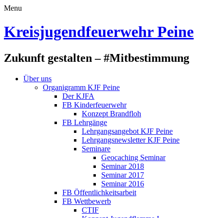
Menu
Kreisjugendfeuerwehr Peine
Zukunft gestalten – #Mitbestimmung
Über uns
Organigramm KJF Peine
Der KJFA
FB Kinderfeuerwehr
Konzept Brandfloh
FB Lehrgänge
Lehrgangsangebot KJF Peine
Lehrgangsnewsletter KJF Peine
Seminare
Geocaching Seminar
Seminar 2018
Seminar 2017
Seminar 2016
FB Öffentlichkeitsarbeit
FB Wettbewerb
CTIF