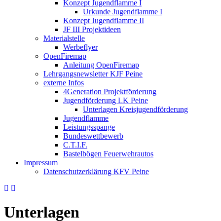
Konzept Jugendflamme I
Urkunde Jugendflamme I
Konzept Jugendflamme II
JF III Projektideen
Materialstelle
Werbeflyer
OpenFiremap
Anleitung OpenFiremap
Lehrgangsnewsletter KJF Peine
externe Infos
4Generation Projektförderung
Jugendförderung LK Peine
Unterlagen Kreisjugendförderung
Jugendflamme
Leistungsspange
Bundeswettbewerb
C.T.I.F.
Bastelbögen Feuerwehrautos
Impressum
Datenschutzerklärung KFV Peine
Unterlagen