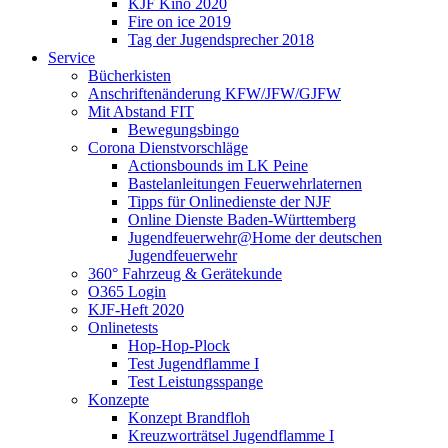
KJF Kino 2020
Fire on ice 2019
Tag der Jugendsprecher 2018
Service
Bücherkisten
Anschriftenänderung KFW/JFW/GJFW
Mit Abstand FIT
Bewegungsbingo
Corona Dienstvorschläge
Actionsbounds im LK Peine
Bastelanleitungen Feuerwehrlaternen
Tipps für Onlinedienste der NJF
Online Dienste Baden-Württemberg
Jugendfeuerwehr@Home der deutschen
Jugendfeuerwehr
360° Fahrzeug & Gerätekunde
O365 Login
KJF-Heft 2020
Onlinetests
Hop-Hop-Plock
Test Jugendflamme I
Test Leistungsspange
Konzepte
Konzept Brandfloh
Kreuzworträtsel Jugendflamme I