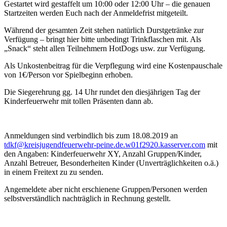
Gestartet wird gestaffelt um 10:00 oder 12:00 Uhr – die genauen
Startzeiten werden Euch nach der Anmeldefrist mitgeteilt.
Während der gesamten Zeit stehen natürlich Durstgetränke zur
Verfügung – bringt hier bitte unbedingt Trinkflaschen mit. Als
„Snack“ steht allen Teilnehmern HotDogs usw. zur Verfügung.
Als Unkostenbeitrag für die Verpflegung wird eine Kostenpauschale
von 1€/Person vor Spielbeginn erhoben.
Die Siegerehrung gg. 14 Uhr rundet den diesjährigen Tag der
Kinderfeuerwehr mit tollen Präsenten dann ab.
Anmeldungen sind verbindlich bis zum 18.08.2019 an
tdkf@kreisjugendfeuerwehr-peine.de.w01f2920.kasserver.com
mit
den Angaben: Kinderfeuerwehr XY, Anzahl Gruppen/Kinder,
Anzahl Betreuer, Besonderheiten Kinder (Unverträglichkeiten o.ä.)
in einem Freitext zu zu senden.
Angemeldete aber nicht erschienene Gruppen/Personen werden
selbstverständlich nachträglich in Rechnung gestellt.