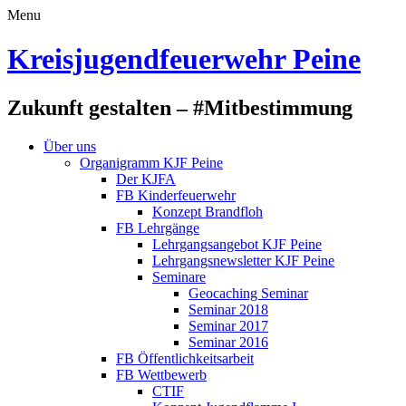
Menu
Kreisjugendfeuerwehr Peine
Zukunft gestalten – #Mitbestimmung
Über uns
Organigramm KJF Peine
Der KJFA
FB Kinderfeuerwehr
Konzept Brandfloh
FB Lehrgänge
Lehrgangsangebot KJF Peine
Lehrgangsnewsletter KJF Peine
Seminare
Geocaching Seminar
Seminar 2018
Seminar 2017
Seminar 2016
FB Öffentlichkeitsarbeit
FB Wettbewerb
CTIF