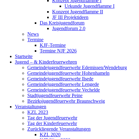
Konzept Jugendflamme I
Urkunde Jugendflamme I
Konzept Jugendflamme II
JF III Projektideen
Das Kreisjugendforum
Jugendforum 2.0
News
Termine
KJF-Termine
Termine NJF 2026
Startseite
Jugend – & Kinderfeuerwehren
Gemeindejugendfeuerwehr Edemissen/Wendeburg
Gemeindejugendfeuerwehr Hohenhameln
Gemeindejugendfeuerwehr Ilsede
Gemeindejugendfeuerwehr Lengede
Gemeindejugendfeuerwehr Vechelde
Stadtjugendfeuerwehr Peine
Bezirksjugendfeuerwehr Braunschweig
Veranstaltungen
KZL 2023
Tag der Jugendfeuerwehr
Tag der Kinderfeuerwehr
Zurückliegende Veranstaltungen
KZL 2020