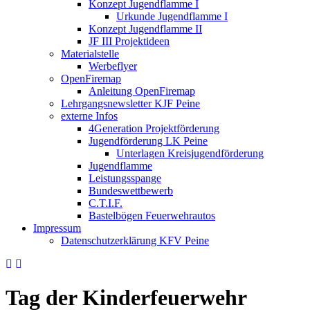
Konzept Jugendflamme I
Urkunde Jugendflamme I
Konzept Jugendflamme II
JF III Projektideen
Materialstelle
Werbeflyer
OpenFiremap
Anleitung OpenFiremap
Lehrgangsnewsletter KJF Peine
externe Infos
4Generation Projektförderung
Jugendförderung LK Peine
Unterlagen Kreisjugendförderung
Jugendflamme
Leistungsspange
Bundeswettbewerb
C.T.I.F.
Bastelbögen Feuerwehrautos
Impressum
Datenschutzerklärung KFV Peine
Tag der Kinderfeuerwehr