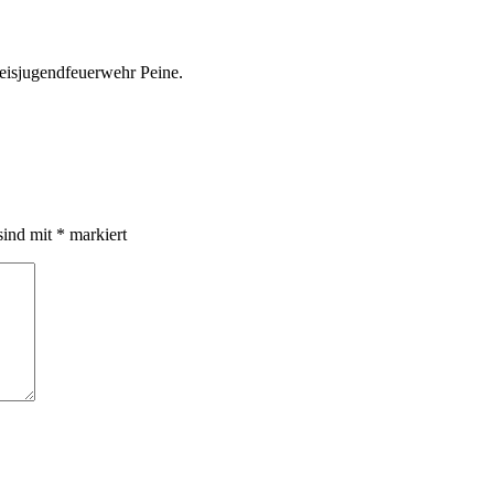
reisjugendfeuerwehr Peine.
sind mit
*
markiert