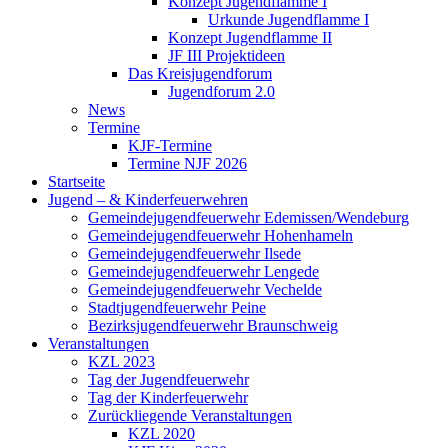
Konzept Jugendflamme I
Urkunde Jugendflamme I
Konzept Jugendflamme II
JF III Projektideen
Das Kreisjugendforum
Jugendforum 2.0
News
Termine
KJF-Termine
Termine NJF 2026
Startseite
Jugend – & Kinderfeuerwehren
Gemeindejugendfeuerwehr Edemissen/Wendeburg
Gemeindejugendfeuerwehr Hohenhameln
Gemeindejugendfeuerwehr Ilsede
Gemeindejugendfeuerwehr Lengede
Gemeindejugendfeuerwehr Vechelde
Stadtjugendfeuerwehr Peine
Bezirksjugendfeuerwehr Braunschweig
Veranstaltungen
KZL 2023
Tag der Jugendfeuerwehr
Tag der Kinderfeuerwehr
Zurückliegende Veranstaltungen
KZL 2020