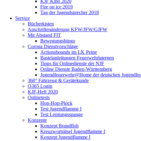
KJF Kino 2020
Fire on ice 2019
Tag der Jugendsprecher 2018
Service
Bücherkisten
Anschriftenänderung KFW/JFW/GJFW
Mit Abstand FIT
Bewegungsbingo
Corona Dienstvorschläge
Actionsbounds im LK Peine
Bastelanleitungen Feuerwehrlaternen
Tipps für Onlinedienste der NJF
Online Dienste Baden-Württemberg
Jugendfeuerwehr@Home der deutschen Jugendfe
360° Fahrzeug & Gerätekunde
O365 Login
KJF-Heft 2020
Onlinetests
Hop-Hop-Plock
Test Jugendflamme I
Test Leistungsspange
Konzepte
Konzept Brandfloh
Kreuzworträtsel Jugendflamme I
Konzept Jugendflamme I