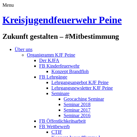
Menu
Kreisjugendfeuerwehr Peine
Zukunft gestalten – #Mitbestimmung
Über uns
Organigramm KJF Peine
Der KJFA
FB Kinderfeuerwehr
Konzept Brandfloh
FB Lehrgänge
Lehrgangsangebot KJF Peine
Lehrgangsnewsletter KJF Peine
Seminare
Geocaching Seminar
Seminar 2018
Seminar 2017
Seminar 2016
FB Öffentlichkeitsarbeit
FB Wettbewerb
CTIF