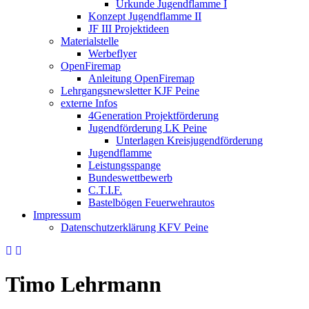
Urkunde Jugendflamme I
Konzept Jugendflamme II
JF III Projektideen
Materialstelle
Werbeflyer
OpenFiremap
Anleitung OpenFiremap
Lehrgangsnewsletter KJF Peine
externe Infos
4Generation Projektförderung
Jugendförderung LK Peine
Unterlagen Kreisjugendförderung
Jugendflamme
Leistungsspange
Bundeswettbewerb
C.T.I.F.
Bastelbögen Feuerwehrautos
Impressum
Datenschutzerklärung KFV Peine
Timo Lehrmann