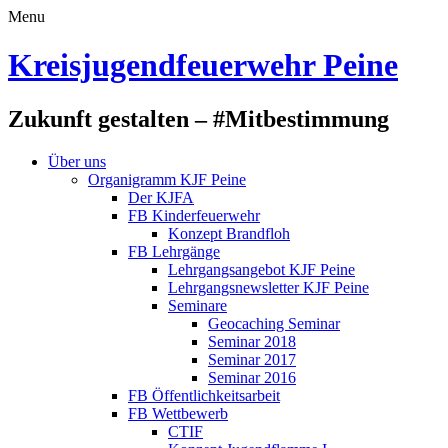
Menu
Kreisjugendfeuerwehr Peine
Zukunft gestalten – #Mitbestimmung
Über uns
Organigramm KJF Peine
Der KJFA
FB Kinderfeuerwehr
Konzept Brandfloh
FB Lehrgänge
Lehrgangsangebot KJF Peine
Lehrgangsnewsletter KJF Peine
Seminare
Geocaching Seminar
Seminar 2018
Seminar 2017
Seminar 2016
FB Öffentlichkeitsarbeit
FB Wettbewerb
CTIF