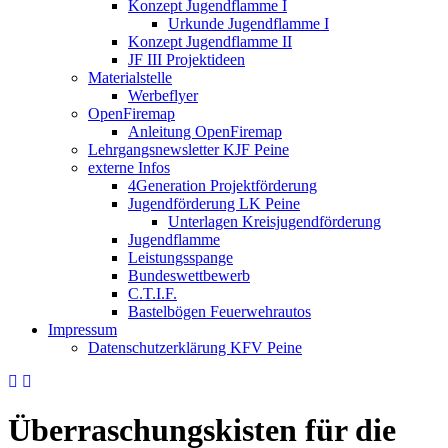
Konzept Jugendflamme I
Urkunde Jugendflamme I
Konzept Jugendflamme II
JF III Projektideen
Materialstelle
Werbeflyer
OpenFiremap
Anleitung OpenFiremap
Lehrgangsnewsletter KJF Peine
externe Infos
4Generation Projektförderung
Jugendförderung LK Peine
Unterlagen Kreisjugendförderung
Jugendflamme
Leistungsspange
Bundeswettbewerb
C.T.I.F.
Bastelbögen Feuerwehrautos
Impressum
Datenschutzerklärung KFV Peine
Überraschungskisten für die