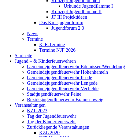
Konzept Jugendflamme I
Urkunde Jugendflamme I
Konzept Jugendflamme II
JF III Projektideen
Das Kreisjugendforum
Jugendforum 2.0
News
Termine
KJF-Termine
Termine NJF 2026
Startseite
Jugend – & Kinderfeuerwehren
Gemeindejugendfeuerwehr Edemissen/Wendeburg
Gemeindejugendfeuerwehr Hohenhameln
Gemeindejugendfeuerwehr Ilsede
Gemeindejugendfeuerwehr Lengede
Gemeindejugendfeuerwehr Vechelde
Stadtjugendfeuerwehr Peine
Bezirksjugendfeuerwehr Braunschweig
Veranstaltungen
KZL 2023
Tag der Jugendfeuerwehr
Tag der Kinderfeuerwehr
Zurückliegende Veranstaltungen
KZL 2020