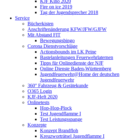
KJF Kino 2020
Fire on ice 2019
Tag der Jugendsprecher 2018
Service
Bücherkisten
Anschriftenänderung KFW/JFW/GJFW
Mit Abstand FIT
Bewegungsbingo
Corona Dienstvorschläge
Actionsbounds im LK Peine
Bastelanleitungen Feuerwehrlaternen
Tipps für Onlinedienste der NJF
Online Dienste Baden-Württemberg
Jugendfeuerwehr@Home der deutschen
Jugendfeuerwehr
360° Fahrzeug & Gerätekunde
O365 Login
KJF-Heft 2020
Onlinetests
Hop-Hop-Plock
Test Jugendflamme I
Test Leistungsspange
Konzepte
Konzept Brandfloh
Kreuzworträtsel Jugendflamme I