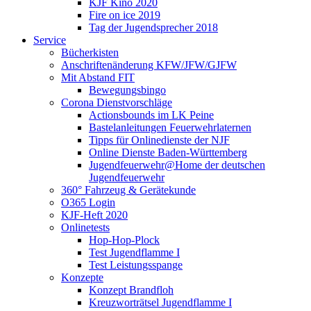
KJF Kino 2020
Fire on ice 2019
Tag der Jugendsprecher 2018
Service
Bücherkisten
Anschriftenänderung KFW/JFW/GJFW
Mit Abstand FIT
Bewegungsbingo
Corona Dienstvorschläge
Actionsbounds im LK Peine
Bastelanleitungen Feuerwehrlaternen
Tipps für Onlinedienste der NJF
Online Dienste Baden-Württemberg
Jugendfeuerwehr@Home der deutschen
Jugendfeuerwehr
360° Fahrzeug & Gerätekunde
O365 Login
KJF-Heft 2020
Onlinetests
Hop-Hop-Plock
Test Jugendflamme I
Test Leistungsspange
Konzepte
Konzept Brandfloh
Kreuzworträtsel Jugendflamme I