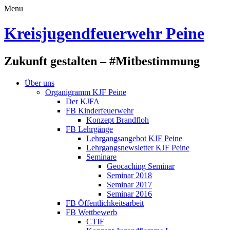
Menu
Kreisjugendfeuerwehr Peine
Zukunft gestalten – #Mitbestimmung
Über uns
Organigramm KJF Peine
Der KJFA
FB Kinderfeuerwehr
Konzept Brandfloh
FB Lehrgänge
Lehrgangsangebot KJF Peine
Lehrgangsnewsletter KJF Peine
Seminare
Geocaching Seminar
Seminar 2018
Seminar 2017
Seminar 2016
FB Öffentlichkeitsarbeit
FB Wettbewerb
CTIF