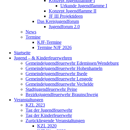
Konzept Jugendflamme I
Urkunde Jugendflamme I
Konzept Jugendflamme II
JF III Projektideen
Das Kreisjugendforum
Jugendforum 2.0
News
Termine
KJF-Termine
Termine NJF 2026
Startseite
Jugend – & Kinderfeuerwehren
Gemeindejugendfeuerwehr Edemissen/Wendeburg
Gemeindejugendfeuerwehr Hohenhameln
Gemeindejugendfeuerwehr Ilsede
Gemeindejugendfeuerwehr Lengede
Gemeindejugendfeuerwehr Vechelde
Stadtjugendfeuerwehr Peine
Bezirksjugendfeuerwehr Braunschweig
Veranstaltungen
KZL 2023
Tag der Jugendfeuerwehr
Tag der Kinderfeuerwehr
Zurückliegende Veranstaltungen
KZL 2020