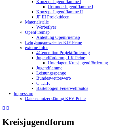
Konzept Jugendflamme I
Urkunde Jugendflamme I
Konzept Jugendflamme II
JF III Projektideen
Materialstelle
Werbeflyer
OpenFiremap
Anleitung OpenFiremap
Lehrgangsnewsletter KJF Peine
externe Infos
4Generation Projektförderung
Jugendförderung LK Peine
Unterlagen Kreisjugendförderung
Jugendflamme
Leistungsspange
Bundeswettbewerb
C.T.I.F.
Bastelbögen Feuerwehrautos
Impressum
Datenschutzerklärung KFV Peine
Kreisjugendforum